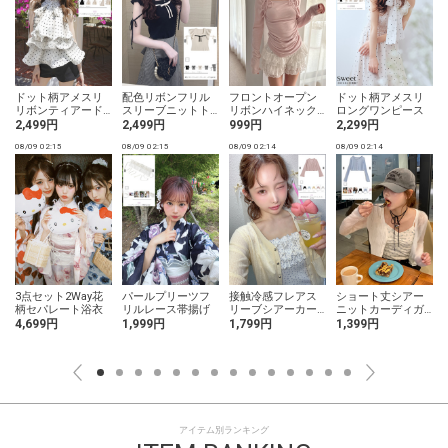
ドット柄アメスリ
配色リボンフリル
フロントオープン
ドット柄アメスリ
リボンティアード
スリーブニットト
リボンハイネック
ロングワンピース
ウェーブフリルブ
ップス
トップス
2,499円
2,499円
999円
2,299円
ラウス
08/09 02:15
08/09 02:15
08/09 02:14
08/09 02:14
0
3点セット2Way花
パールプリーツフ
接触冷感フレアス
ショート丈シアー
柄セパレート浴衣
リルレース帯揚げ
リーブシアーカー
ニットカーディガ
ディガン
ン
4,699円
1,999円
1,799円
1,399円
アイテム別ランキング