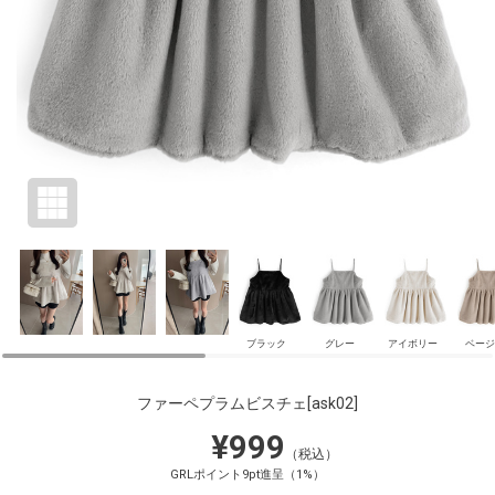
ブラック
グレー
アイボリー
ベージ
ファーペプラムビスチェ
[ask02]
¥999
（税込）
GRLポイント9pt進呈（1%）