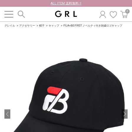
ALL ITEM 送料無料 !!
0
グレイル
アクセサリー
帽子
キャップ
FILA×BE:FIRST ノベルティ付き刺繍ロゴキャップ