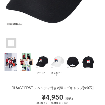
ブラック
オフホワイ
ト
FILA×BE:FIRST ノベルティ付き刺繍ロゴキャップ
[ar072]
¥4,950
（税込）
GRLポイント45pt進呈（1%）