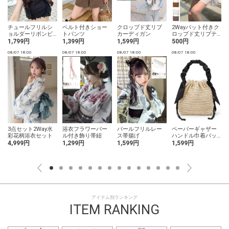
チュールフリルシ
ベルト付きショー
クロップド丈リブ
2Wayパット付きク
ョルダーリボンビ
トパンツ
カーディガン
ロップド丈リブテ
キニ水着
レコキャミソール
1,799円
1,399円
1,599円
500円
08/07 18:00
08/07 18:00
08/07 18:00
08/07 18:00
0
3点セット2Way水
浴衣フラワーパー
パールフリルレー
ペーパーギャザー
彩花柄浴衣セット
ル付き飾り帯紐
ス帯揚げ
ハンドル巾着バッ
グ
4,999円
1,299円
1,599円
1,599円
アイテム別ランキング
ITEM RANKING