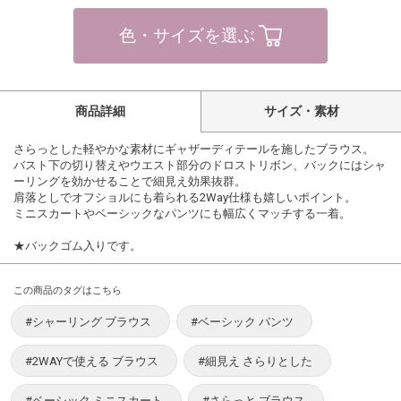
色・サイズを選ぶ
商品詳細
サイズ・素材
さらっとした軽やかな素材にギャザーディテールを施したブラウス。
バスト下の切り替えやウエスト部分のドロストリボン、バックにはシャ
ーリングを効かせることで細見え効果抜群。
肩落としでオフショルにも着られる2Way仕様も嬉しいポイント。
ミニスカートやベーシックなパンツにも幅広くマッチする一着。
★バックゴム入りです。
この商品のタグはこちら
#シャーリング ブラウス
#ベーシック パンツ
#2WAYで使える ブラウス
#細見え さらりとした
#ベーシック ミニスカート
#さらっと ブラウス