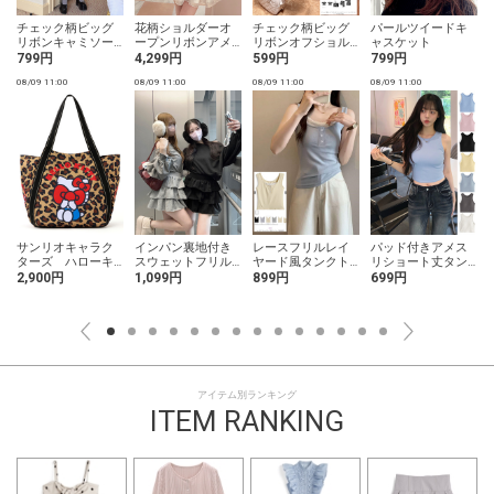
チェック柄ビッグ
花柄ショルダーオ
チェック柄ビッグ
パールツイードキ
ー
リボンキャミソー
ープンリボンアメ
リボンオフショル
ャスケット
ルワンピース
スリティアードミ
ダーシャーリング
799円
4,299円
599円
799円
ニワンピース
フリルトップス
08/09 11:00
08/09 11:00
08/09 11:00
08/09 11:00
0
サンリオキャラク
インパン裏地付き
レースフリルレイ
パッド付きアメス
ターズ ハローキ
スウェットフリル
ヤード風タンクト
リショート丈タン
ティレオパード柄
ミニスカート
ップ
クトップ
2,900円
1,099円
899円
699円
バルーントートバ
ッグ
アイテム別ランキング
ITEM RANKING