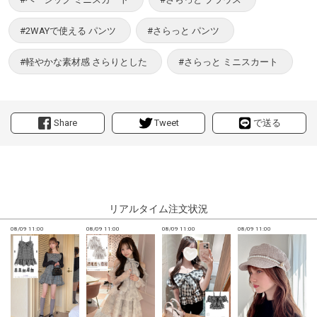
#2WAYで使える パンツ
#さらっと パンツ
#軽やかな素材感 さらりとした
#さらっと ミニスカート
Share
Tweet
で送る
リアルタイム注文状況
08/09 11:00
08/09 11:00
08/09 11:00
08/09 11:00
0