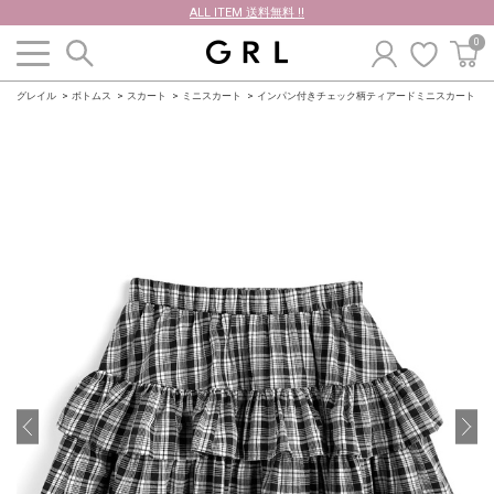
ALL ITEM 送料無料 !!
0
グレイル
ボトムス
スカート
ミニスカート
インパン付きチェック柄ティアードミニスカート