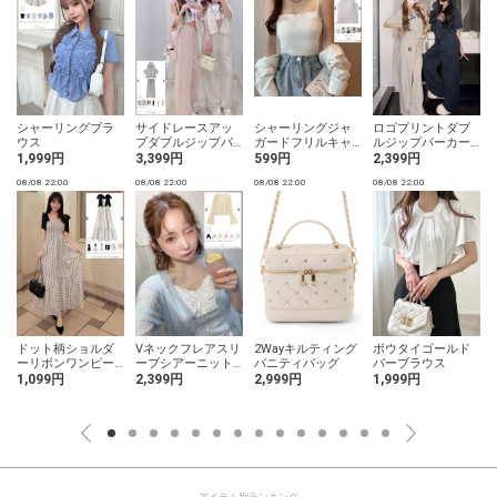
シャーリングブラ
サイドレースアッ
シャーリングジャ
ロゴプリントダブ
ウス
プダブルジップパ
ガードフリルキャ
ルジップパーカー×
ーカー×ワイドパン
ミソール
ワイドパンツセッ
1,999円
3,399円
599円
2,399円
ツセットアップ
トアップ
08/08 22:00
08/08 22:00
08/08 22:00
08/08 22:00
0
シ
ドット柄ショルダ
Vネックフレアスリ
2Wayキルティング
ボウタイゴールド
ーリボンワンピー
ーブシアーニット
バニティバッグ
バーブラウス
ス
カーディガン
1,099円
2,399円
2,999円
1,999円