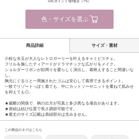
GRLポイント9pt進呈（1%）
色・サイズを選ぶ
商品詳細
サイズ・素材
小粒な水玉が大人なレトロガーリーを叶えるキャミビスチェ。
フリルを施したティアードがドラマチックな広がりをメイク。
ショルダーリボンが顔周りを愛らしく演出し、着映えすること間違いな
し。
胸元にぐるりと一周施されたゴムは安心して着用できるポイント。
一枚でリゾートっぽく着ても、中にカットソーやニットを重ねて肌みせ
を抑えても◎。
★裁断の関係で、柄の出方が写真と多少異なる場合があります。
★肩紐は結び位置で長さ調節可能です。
★着丈のサイズ記載は肩紐部分は含みません。
この商品のタグはこちら