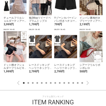
チュールフリルシ
袖2Wayツイードペ
Yゾーンカバーイン
インパン裏地付き
ト
ョルダーティアー
プラムトップス
パン付きぺチコー
プリーツティアー
ドワンピース
ト
ドミニスカート
3,999円
1,799円
799円
2,199円
08/09 18:45
08/09 18:45
08/09 18:45
08/09 18:45
0
ドット柄オフショ
レースドッキング
レースドッキング
シアーフリルリボ
ルダーフリルビキ
ヘンリーネックリ
ヘンリーネックリ
ンボレロ
ニ水着
ブトップス
ブトップス
1,999円
2,799円
2,799円
500円
アイテム別ランキング
ITEM RANKING