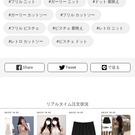
#フリル ニット
#ガーリー ニット
#ドット 着映え
#ガーリー カットソー
#フリル カットソー
#フリル ビスチェ
#ビスチェ 着映え
#レトロ ニット
#レトロ カットソー
#ビスチェ ドット
Share
Tweet
で送る
リアルタイム注文状況
08/09 18:45
08/09 18:45
08/09 18:45
08/09 18:45
0