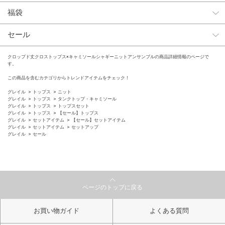
福袋
セール
クロップド丈クロストップス×キャミソールシャギーニットアンサンブルの商品詳細情報のページで
す。
この商品を含むカテゴリからトレンドアイテムをチェック！
グレイル
トップス
ニット
グレイル
トップス
タンクトップ・キャミソール
グレイル
トップス
トップスセット
グレイル
トップス
【セール】トップス
グレイル
セットアイテム
【セール】セットアイテム
グレイル
セットアイテム
セットアップ
グレイル
セール
ページのトップに戻る
お買い物ガイド
よくある質問