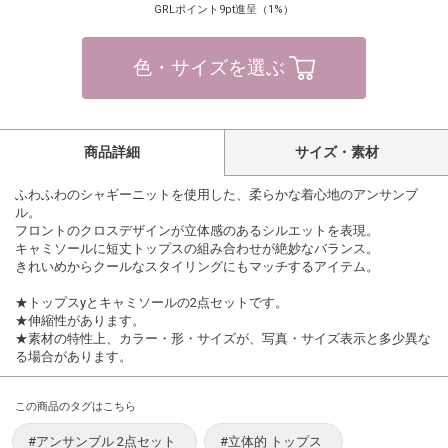
GRLポイント9pt進呈（1%）
色・サイズを選ぶ
商品詳細
サイズ・素材
ふわふわのシャギーニットを使用した、柔らかな着心地のアンサンブ
ル。
フロントのクロスデザインが立体感のあるシルエットを表現。
キャミソールに短丈トップスの組み合わせが絶妙なバランス。
きれいめからクールなスタイリングにもマッチするアイテム。
★トップスyとキャミソールの2点セットです。
★伸縮性があります。
★素材の特性上、カラー・形・サイズが、写真・サイズ表示と多少異な
る場合があります。
この商品のタグはこちら
#アンサンブル 2点セット
#立体的 トップス