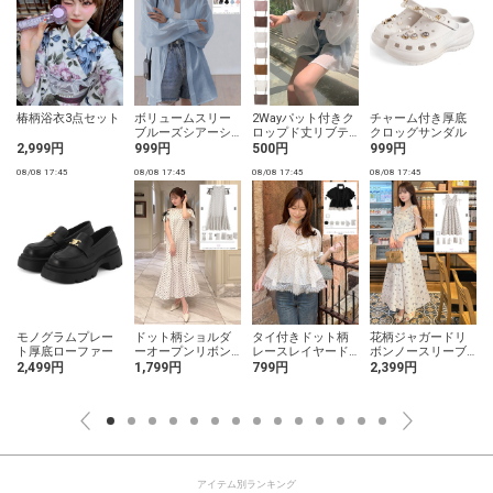
椿柄浴衣3点セット
ボリュームスリー
2Wayパット付きク
チャーム付き厚底
ブルーズシアーシ
ロップド丈リブテ
クロッグサンダル
ャツ
レコキャミソール
2,999円
999円
500円
999円
08/08 17:45
08/08 17:45
08/08 17:45
08/08 17:45
0
ッ
モノグラムプレー
ドット柄ショルダ
タイ付きドット柄
花柄ジャガードリ
ト厚底ローファー
ーオープンリボン
レースレイヤード
ボンノースリーブ
ワンピース
ギャザーブラウス
ワンピース
2,499円
1,799円
799円
2,399円
アイテム別ランキング