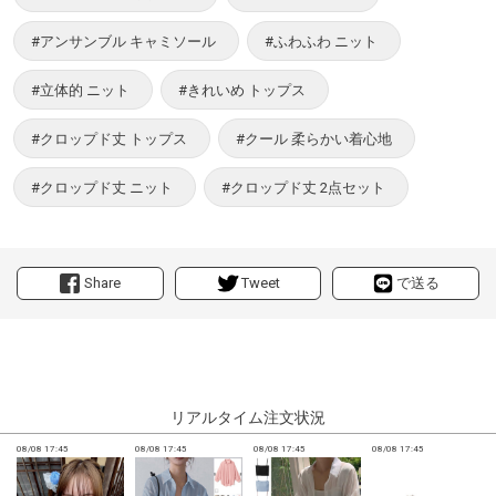
#アンサンブル キャミソール
#ふわふわ ニット
#立体的 ニット
#きれいめ トップス
#クロップド丈 トップス
#クール 柔らかい着心地
#クロップド丈 ニット
#クロップド丈 2点セット
Share
Tweet
で送る
リアルタイム注文状況
08/08 17:45
08/08 17:45
08/08 17:45
08/08 17:45
0