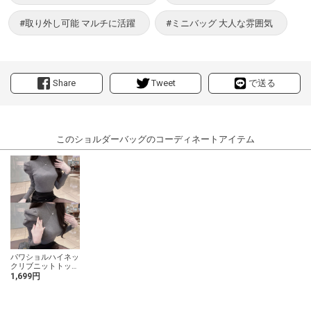
#取り外し可能 マルチに活躍
#ミニバッグ 大人な雰囲気
Share
Tweet
で送る
このショルダーバッグのコーディネートアイテム
パワショルハイネッ
クリブニットトップ
ス
1,699円