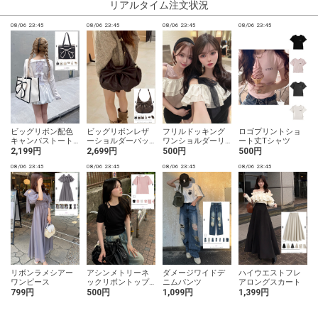
リアルタイム注文状況
08/06 23:45
08/06 23:45
08/06 23:45
08/06 23:45
0
ビッグリボン配色
ビッグリボンレザ
フリルドッキング
ロゴプリントショ
キャンバストート
ーショルダーバッ
ワンショルダーリ
ート丈Tシャツ
バッグ
グ
ボンノースリーブ
2,199円
2,699円
500円
500円
ニットトップス
08/06 23:45
08/06 23:45
08/06 23:45
08/06 23:45
0
グ
リボンラメシアー
アシンメトリーネ
ダメージワイドデ
ハイウエストフレ
ワンピース
ックリボントップ
ニムパンツ
アロングスカート
ス
799円
500円
1,099円
1,399円