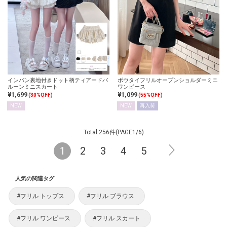
インパン裏地付きドット柄ティアードバ
ボウタイフリルオープンショルダーミニ
ルーンミニスカート
ワンピース
¥1,699
¥1,099
(30%OFF)
(55%OFF)
NEW
NEW
再入荷
Total:256件(PAGE1/6)
1
2
3
4
5
人気の関連タグ
#フリル トップス
#フリル ブラウス
#フリル ワンピース
#フリル スカート