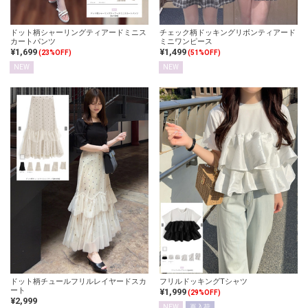
ドット柄シャーリングティアードミニス
チェック柄ドッキングリボンティアード
カートパンツ
ミニワンピース
¥1,699
¥1,499
(23%OFF)
(51%OFF)
NEW
NEW
ドット柄チュールフリルレイヤードスカ
フリルドッキングTシャツ
ート
¥1,999
(29%OFF)
¥2,999
NEW
再入荷