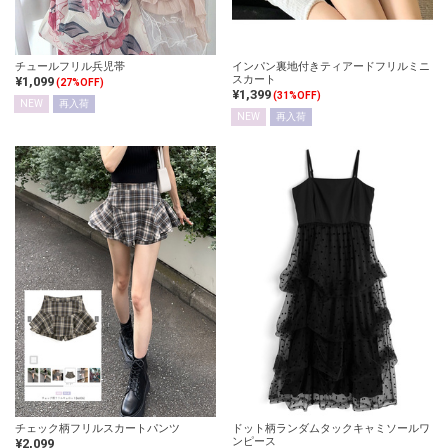
チュールフリル兵児帯
インパン裏地付きティアードフリルミニ
スカート
¥1,099
(27%OFF)
¥1,399
(31%OFF)
NEW
再入荷
NEW
再入荷
チェック柄フリルスカートパンツ
ドット柄ランダムタックキャミソールワ
ンピース
¥2,099