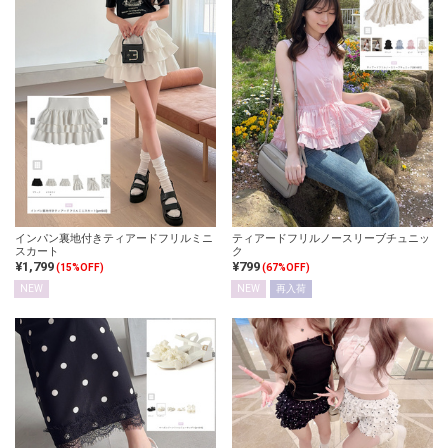
インパン裏地付きティアードフリルミニ
ティアードフリルノースリーブチュニッ
スカート
ク
¥1,799
¥799
(15%OFF)
(67%OFF)
NEW
NEW
再入荷