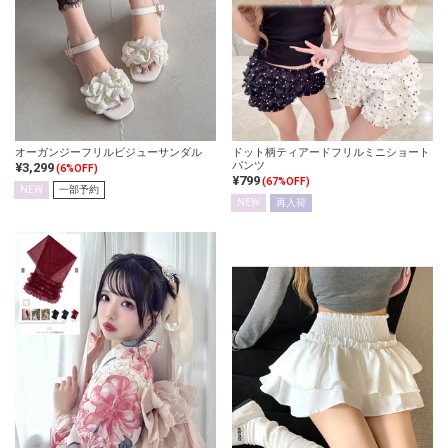
オーガンジーフリルビジューサンダル
ドット柄ティアードフリルミニショート
パンツ
¥3,299
(6%OFF)
¥799
(67%OFF)
NEW
一部予約
NEW
再入荷