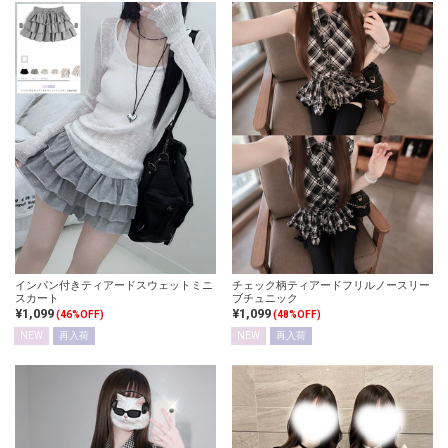
インパン付きティアードスウェットミニ
チェック柄ティアードフリルノースリー
スカート
ブチュニック
¥1,099
¥1,099
(46%OFF)
(48%OFF)
NEW
再入荷
NEW
再入荷