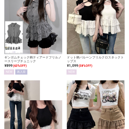
ギンガムチェック柄ティアードフリルノ
ドット柄バルーンフリルクロスネックト
ースリーブチュニック
ップス
¥899
¥1,099
(63%OFF)
(58%OFF)
NEW
再入荷
NEW