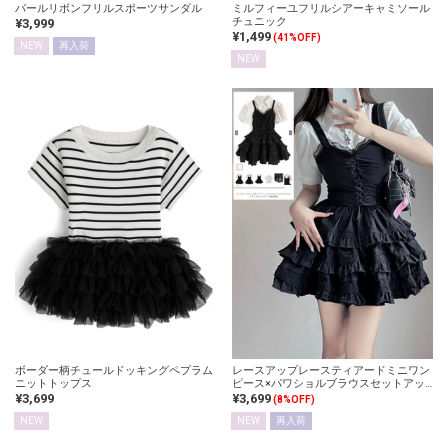
パールリボンフリルスポーツサンダル
ミルフィーユフリルシアーキャミソール
チュニック
¥3,999
¥1,499
(41%OFF)
NEW
再入荷
NEW
ボーダー柄チュールドッキングペプラム
レースアップレースティアードミニワン
ニットトップス
ピース×パワショルブラウスセットアッ
プ
¥3,699
¥3,699
(8%OFF)
NEW
NEW
再入荷