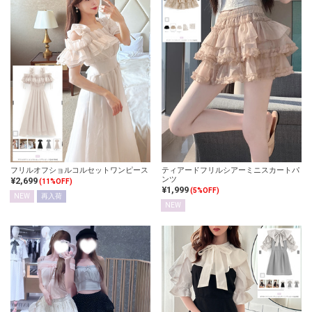
フリルオフショルコルセットワンピース
ティアードフリルシアーミニスカートパ
ンツ
¥2,699
(11%OFF)
¥1,999
(5%OFF)
NEW
再入荷
NEW