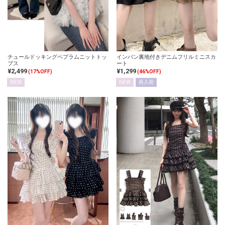
チュールドッキングペプラムニットトッ
インパン裏地付きデニムフリルミニスカ
プス
ート
¥2,499
¥1,299
(17%OFF)
(46%OFF)
NEW
NEW
再入荷