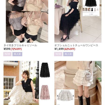
タイ付きフリルキャミソール
オフショルニットチュールワンピース
¥599
¥1,699
(72%OFF)
(62%OFF)
NEW
再入荷
NEW
再入荷