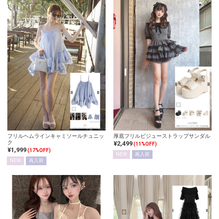
フリルヘムラインキャミソールチュニッ
厚底フリルビジューストラップサンダル
ク
¥2,499
(11%OFF)
¥1,999
(17%OFF)
NEW
再入荷
NEW
再入荷