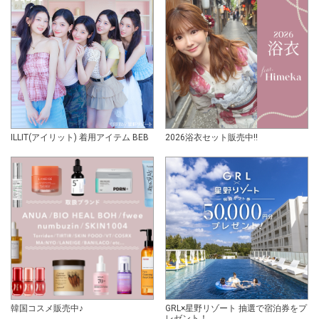
ILLIT(アイリット) 着用アイテム BEB
2026浴衣セット販売中!!
韓国コスメ販売中♪
GRL×星野リゾート 抽選で宿泊券をプ
レゼント！