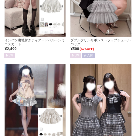
インパン裏地付きティアードバルーンミ
ダブルフリルリボンストラップチュール
ニスカート
バッグ
¥2,499
¥500
(67%OFF)
NEW
NEW
再入荷