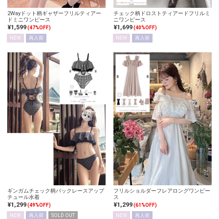
2Wayドット柄ギャザーフリルティアー
チェック柄ドロストティアードフリルミ
ドミニワンピース
ニワンピース
¥1,599
¥1,699
(47%OFF)
(40%OFF)
NEW
再入荷
NEW
再入荷
ギンガムチェック柄バックレースアップ
フリルショルダーフレアロングワンピー
チュール水着
ス
¥1,299
¥1,299
(49%OFF)
(61%OFF)
NEW
再入荷
SOLD OUT
NEW
再入荷