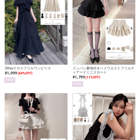
2Wayクロスフリルワンピース
インパン裏地付きハイウエストフリルテ
ィアードミニスカート
¥1,099
(64%OFF)
¥1,799
(11%OFF)
NEW
NEW