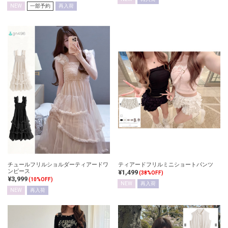
NEW
一部予約
再入荷
チュールフリルショルダーティアードワ
ティアードフリルミニショートパンツ
ンピース
¥1,499
(38%OFF)
¥3,999
(10%OFF)
NEW
再入荷
NEW
再入荷