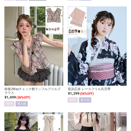
前後2Wayチェック柄ラッフルフリルブ
長浜広奈 レースフリル兵児帯
ラウス
¥1,299
(36%OFF)
¥1,499
(26%OFF)
NEW
再入荷
NEW
再入荷