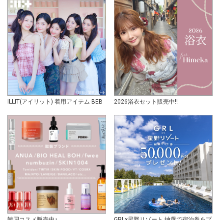
ILLIT(アイリット) 着用アイテム BEB
2026浴衣セット販売中!!
韓国コスメ販売中♪
GRL×星野リゾート 抽選で宿泊券をプ