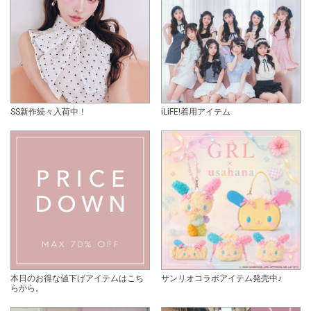
SS新作続々入荷中！
iLiFE!着用アイテム
本日のお得な値下げアイテムはこち
サンリオコラボアイテム発売中♪
らから。