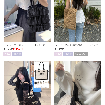
ビジューフリルレザートートバッグ
ペーパー透かし編み巾着トートバッグ
¥1,999
¥1,699
(14%OFF)
NEW
再入荷
NEW
再入荷
SOLD OUT